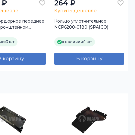
 ₽
264 ₽
дешевле
Купить дешевле
ордюрное переднее
Кольцо уплотнительное
 кронштейном
NCP6200-0180 (SPAICO)
19 а/м КамАЗ
530/ MB MP4
ии:
3 шт
в наличии:
1 шт
В корзину
В корзину