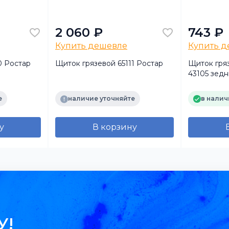
2 060 ₽
743 ₽
Купить дешевле
Купить 
0 Ростар
Щиток грязевой 65111 Ростар
Щиток гря
43105 зед
е
наличие уточняйте
в налич
у
В корзину
У!