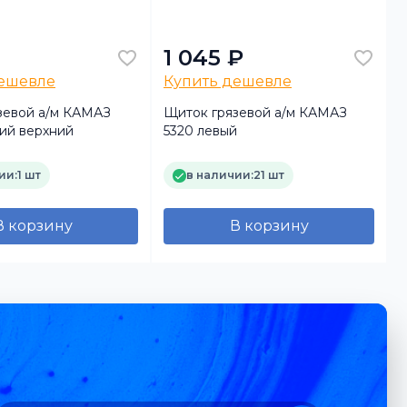
1 045 ₽
дешевле
Купить дешевле
зевой а/м КАМАЗ
Щиток грязевой а/м КАМАЗ
ний верхний
5320 левый
5
ии:
1 шт
в наличии:
21 шт
В корзину
В корзину