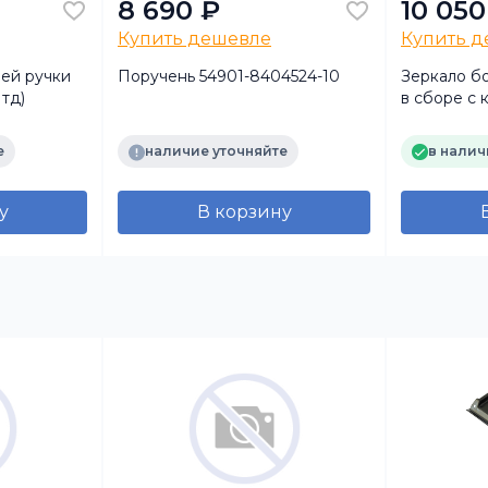
8 690 ₽
10 050
Купить дешевле
Купить 
ей ручки
Поручень 54901-8404524-10
Зеркало б
тд)
в сборе с
A96081054
549018201
е
наличие уточняйте
в налич
(TangDe)
у
В корзину