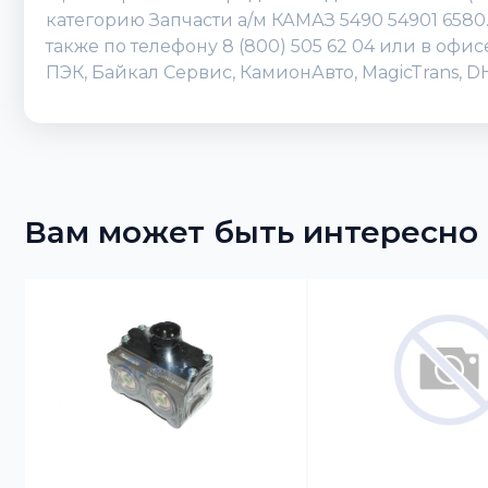
категорию Запчасти а/м КАМАЗ 5490 54901 6580
также по телефону 8 (800) 505 62 04 или в оф
ПЭК, Байкал Сервис, КамионАвто, MagicTrans, 
Вам может быть интересно