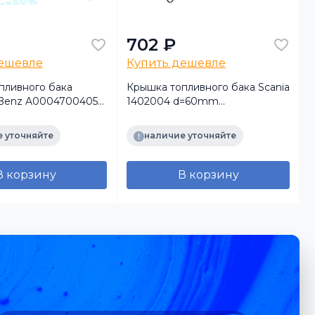
702 ₽
дешевле
Купить дешевле
пливного бака
Крышка топливного бака Scania
Benz A0004700405
1402004 d=60mm
ластик, с ключом)
(пластиковая, с ключом) (ТСП)
 уточняйте
наличие уточняйте
В корзину
В корзину