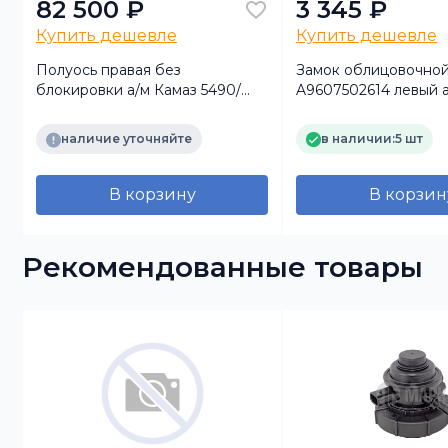
82 500 ₽
3 345 ₽
Купить дешевле
Купить дешевле
Полуось правая без
Замок облицовочной
блокировки а/м Камаз 5490/
A9607502614 левый 
MB Axor (Mercedes Benz)
54901/ MB Actros M
наличие уточняйте
в наличии:
5 шт
В корзину
В корзин
Рекомендованные товары