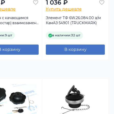
 ₽
1 036 ₽
дешевле
Купить дешевле
 c качающимся
Элемент ТФ 6W.26.084.00 а/м
остар) взаимозамен
КамАЗ 54901 (TRUCKMARK)
3630
(
ии:
9 шт
в наличии:
32 шт
В корзину
В корзину