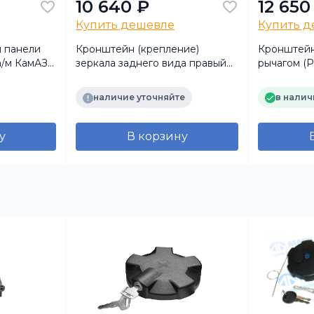
10 640 ₽
12 650
Купить дешевле
Купить 
 панели
Кронштейн (крепление)
Кронштейн
а/м КамАЗ
зеркала заднего вида правый
рычагом (Р
P4 (Combo)
A0018109814 а/м КамАЗ 5490/
с 5490-170
MB (Marshall)
наличие уточняйте
в налич
у
В корзину