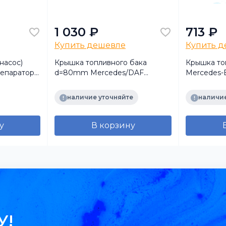
1 030 ₽
713 ₽
Купить дешевле
Купить 
насос)
Крышка топливного бака
Крышка то
сепаратора
d=80mm Mercedes/DAF
Mercedes-
(OS00193)
1803760 (пластик, с ключом)
d=80mm (п
наличие уточняйте
наличие
у
В корзину
У!