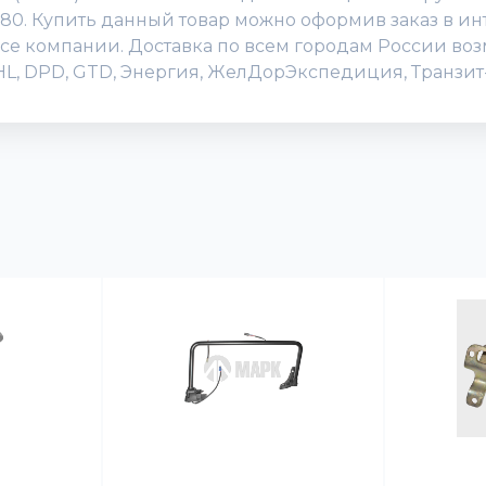
580. Купить данный товар можно оформив заказ в инт
офисе компании. Доставка по всем городам России во
DHL, DPD, GTD, Энергия, ЖелДорЭкспедиция, Транзит-