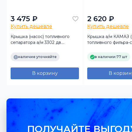
3 475 ₽
2 620 ₽
Купить дешевле
Купить дешевле
Крышка (насос) топливного
Крышка а/м КАМАЗ (
сепаратора а/м 3302 дв.
топливного фильра-
Cummins ISF 2.8 (5284913)
FH21077 дв. ISF2.8 
пластмассовая Foton
(TRUCKMARK)
наличие уточняйте
в наличии:
77 шт
В корзину
В корзин
ПОЛУЧАЙТЕ ВЫГОД