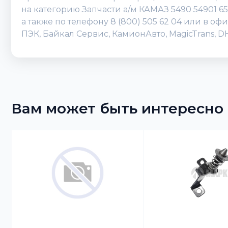
на категорию Запчасти а/м КАМАЗ 5490 54901 6
а также по телефону 8 (800) 505 62 04 или в 
ПЭК, Байкал Сервис, КамионАвто, MagicTrans, 
Вам может быть интересно