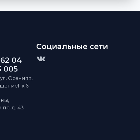
Социальные сети
 62 04
5 005
 ул. Осенняя,
ещениеI, к.6
ны,
пр-д, 43