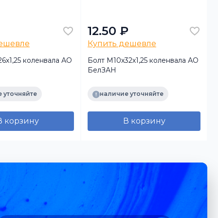
12.50 ₽
дешевле
Купить дешевле
6х1,25 коленвала АО
Болт М10х32х1,25 коленвала АО
Б
БелЗАН
I
 уточняйте
наличие уточняйте
В корзину
В корзину