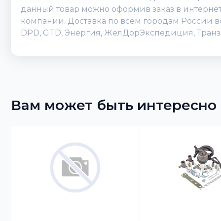
данный товар можно оформив заказ в интернет-м
компании. Доставка по всем городам России во
DPD, GTD, Энергия, ЖелДорЭкспедиция, Транзи
Вам может быть интересно