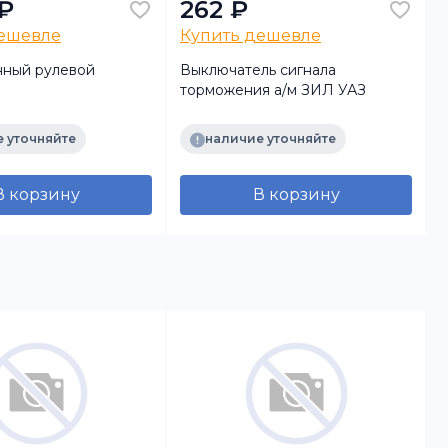
 ₽
262 ₽
дешевле
Купить дешевле
нный рулевой
Выключатель сигнала
торможения а/м ЗИЛ УАЗ
п
 уточняйте
наличие уточняйте
В корзину
В корзину