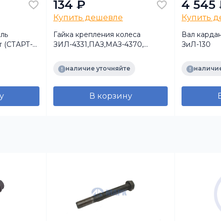
134 ₽
4 545
Купить дешевле
Купить 
ль
Гайка крепления колеса
Вал карда
т (СТАРТ-
ЗИЛ-4331,ПАЗ,МАЗ-4370,
ЗиЛ-130
2")с
Валдай
ркуляцией
наличие уточняйте
наличие
у
В корзину