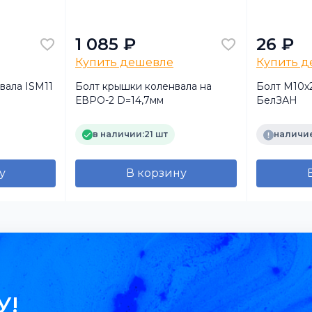
1 085 ₽
26 ₽
Купить дешевле
Купить 
вала ISM11
Болт крышки коленвала на
Болт М10х2
ЕВРО-2 D=14,7мм
БелЗАН
в наличии:
21 шт
наличие
у
В корзину
У!