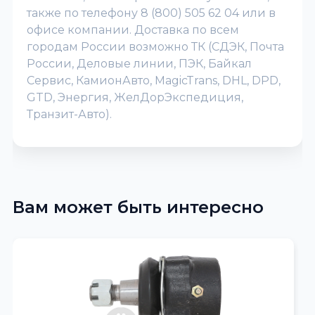
также по телефону 8 (800) 505 62 04 или в
офисе компании. Доставка по всем
городам России возможно ТК (СДЭК, Почта
России, Деловые линии, ПЭК, Байкал
Сервис, КамионАвто, MagicTrans, DHL, DPD,
GTD, Энергия, ЖелДорЭкспедиция,
Транзит-Авто).
Вам может быть интересно