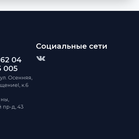
Социальные сети
 62 04
5 005
 ул. Осенняя,
ещениеI, к.6
ны,
пр-д, 43