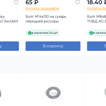
65 ₽
18.40 
Купить дешевле
Купить 
бку
Болт М14х130 на сухарь
Болт М8х8
 АО БелЗАН
передней рессоры
ТНВД АО 
в наличии:
24 шт
в налич
у
В корзину