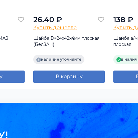
26.40 ₽
138 ₽
Купить дешевле
Купить 
АМАЗ
Шайба D=24х42х4мм плоская
Шайба а/м
(БелЗАН)
плоская
наличие уточняйте
в налич
у
В корзину
У!