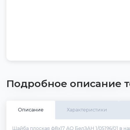
Подробное описание т
Описание
Характеристики
Шайба плоская ф8х17 АО БелЗАН 1/05196/01 в н