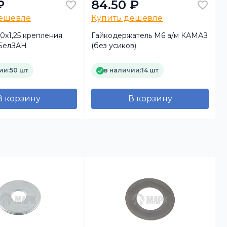
₽
84.50 ₽
дешевле
Купить дешевле
0х1,25 крепления
Гайкодержатель М6 а/м КАМАЗ
Б
БелЗАН
(без усиков)
ии:
50 шт
в наличии:
14 шт
В корзину
В корзину