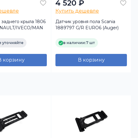
4 520 ₽
дешевле
Купить дешевле
 заднего крыла 1806
Датчик уровня пола Scania
ENAULT/IVECO/MAN
1889797 G/R EURO6 (Auger)
R
 уточняйте
в наличии:
7 шт
В корзину
В корзину