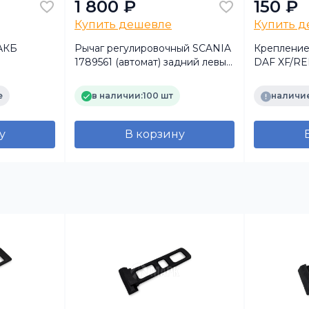
1 800 ₽
150 ₽
Купить дешевле
Купить 
АКБ
Рычаг регулировочный SCANIA
Крепление
1789561 (автомат) задний левый
DAF XF/R
ось AD80 (TrailerParts)
е
в наличии:
100 шт
наличие
у
В корзину