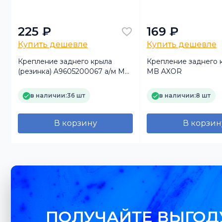
225 ₽
169 ₽
Купить дешевле
Купить дешевле
Крепление заднего крыла
Крепление заднего 
(резинка) A9605200067 а/м MB
MB AXOR
Actros MP4 (Auger)
в наличии:
36 шт
в наличии:
8 шт
В корзину
В корзин
ПОЛУЧАЙТЕ ВЫГОД