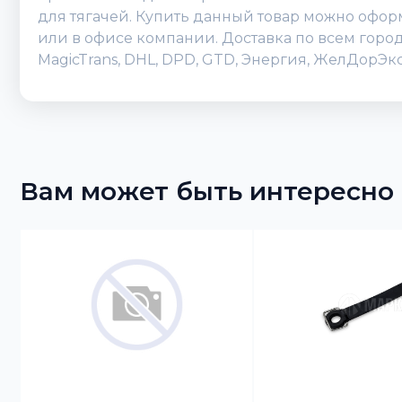
для тягачей. Купить данный товар можно оформи
или в офисе компании. Доставка по всем горо
MagicTrans, DHL, DPD, GTD, Энергия, ЖелДорЭк
Вам может быть интересно