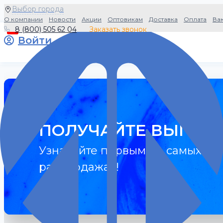
Выбор города
О компании
Новости
Акции
Оптовикам
Доставка
Оплата
Ва
8 (800) 505 62 04
Заказать звонок
0
Войти
ПОЛУЧАЙТЕ ВЫГОДУ
Узнавайте первыми о самых гор
распродажах!