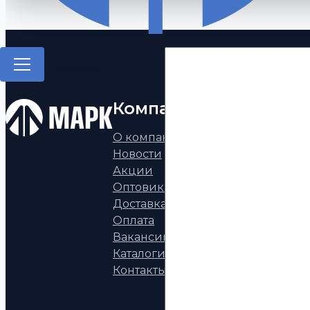
Запчасти к китайским
грузовикам
Компания
Каталог
О компании
Запчасти к китай
Новости
грузовикам
Акции
Запчасти а/м КАМ
Оптовикам
Запчасти УРАЛ
Доставка
Запчасти МАЗ, НЕ
Оплата
ГАЗ, ПАЗ, ВАЗ
Вакансии
Европейские пол
Каталоги
тягачи
Контакты
Запчасти к двига
КАММИНЗ
Аксессуары, фона