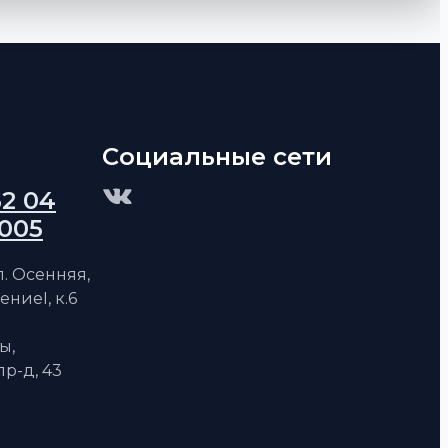
Социальные сети
62 04
 005
ул. Осенняя,
ениеI, к.6
ы,
р-д, 43