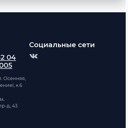
Социальные сети
62 04
 005
ул. Осенняя,
ениеI, к.6
ы,
р-д, 43