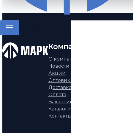
Запчасти к китайским
грузовикам
Компания
Каталог
О компании
Запчасти к китай
Новости
грузовикам
Акции
Запчасти а/м КАМ
Оптовикам
Запчасти УРАЛ
Доставка
Запчасти МАЗ, НЕ
Оплата
ГАЗ, ПАЗ, ВАЗ
Вакансии
Европейские пол
Каталоги
тягачи
Контакты
Запчасти к двига
КАММИНЗ
Аксессуары, фона