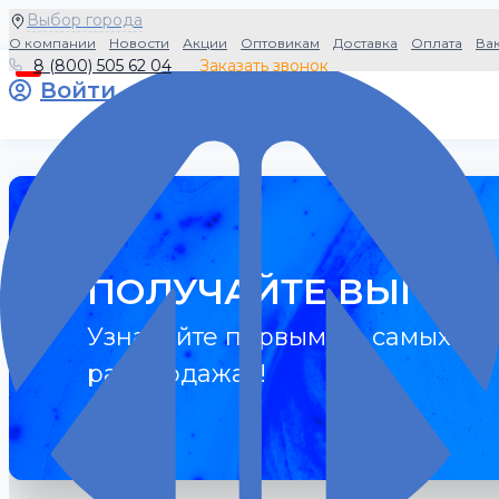
Выбор города
О компании
Новости
Акции
Оптовикам
Доставка
Оплата
Ва
8 (800) 505 62 04
Заказать звонок
0
Войти
ПОЛУЧАЙТЕ ВЫГОДУ
Узнавайте первыми о самых гор
распродажах!