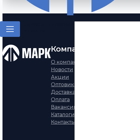
Запчасти к китайским
грузовикам
Компания
Каталог
О компании
Запчасти к китай
Новости
грузовикам
Акции
Запчасти а/м КАМ
Оптовикам
Запчасти УРАЛ
Доставка
Запчасти МАЗ, НЕ
Оплата
ГАЗ, ПАЗ, ВАЗ
Вакансии
Европейские пол
Каталоги
тягачи
Контакты
Запчасти к двига
КАММИНЗ
Аксессуары, фона