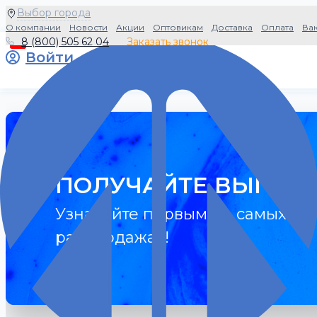
Выбор города
О компании
Новости
Акции
Оптовикам
Доставка
Оплата
Ва
8 (800) 505 62 04
Заказать звонок
0
Войти
ПОЛУЧАЙТЕ ВЫГОДУ
Узнавайте первыми о самых гор
распродажах!