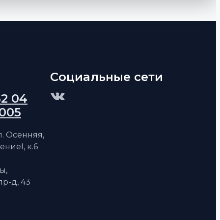
Социальные сети
62 04
 005
ул. Осенняя,
ениеI, к.6
ы,
р-д, 43