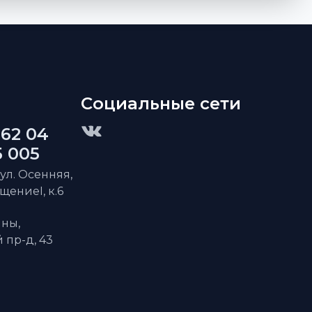
Социальные сети
 62 04
5 005
 ул. Осенняя,
ещениеI, к.6
ны,
пр-д, 43