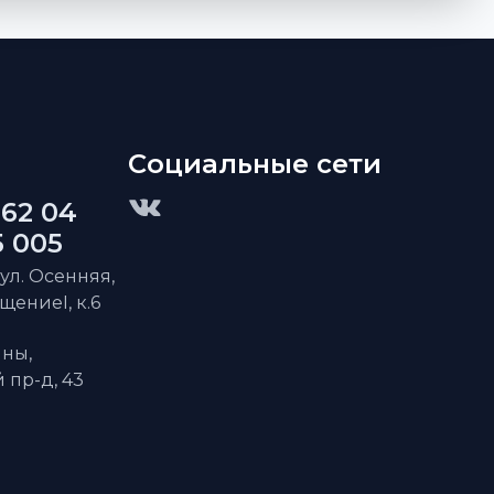
Социальные сети
 62 04
5 005
 ул. Осенняя,
ещениеI, к.6
ны,
пр-д, 43