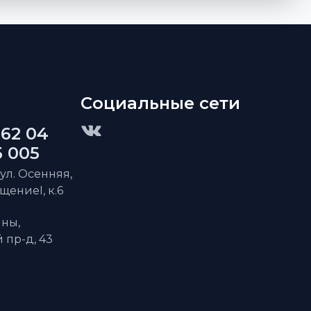
Социальные сети
 62 04
5 005
 ул. Осенняя,
ещениеI, к.6
ны,
пр-д, 43