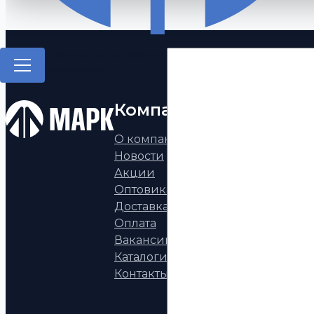
Запчасти к китайским
грузовикам
Компания
Каталог
О компании
Запчасти к китай
Новости
грузовикам
Акции
Запчасти а/м КАМ
Оптовикам
Запчасти УРАЛ
Доставка
Запчасти МАЗ, НЕ
Оплата
ГАЗ, ПАЗ, ВАЗ
Вакансии
Европейские пол
Каталоги
тягачи
Контакты
Запчасти к двига
КАММИНЗ
Аксессуары, фона