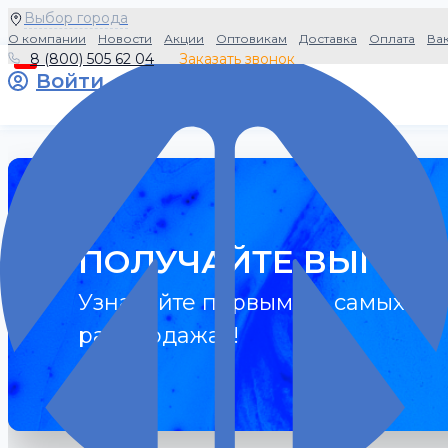
Выбор города
О компании
Новости
Акции
Оптовикам
Доставка
Оплата
Ва
8 (800) 505 62 04
Заказать звонок
0
Войти
ПОЛУЧАЙТЕ ВЫГОДУ
Узнавайте первыми о самых гор
распродажах!