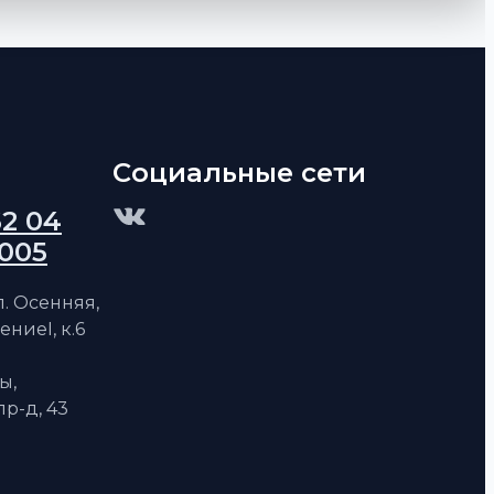
Социальные сети
62 04
 005
ул. Осенняя,
ениеI, к.6
ы,
р-д, 43