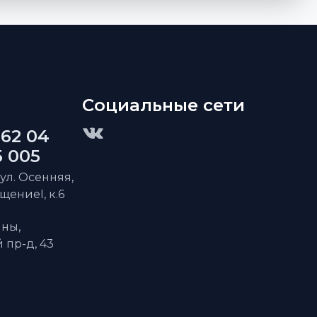
Социальные сети
 62 04
5 005
 ул. Осенняя,
ещениеI, к.6
ны,
пр-д, 43