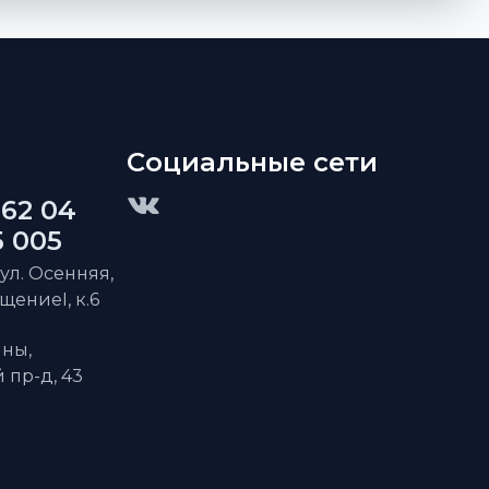
Социальные сети
 62 04
5 005
 ул. Осенняя,
ещениеI, к.6
ны,
пр-д, 43