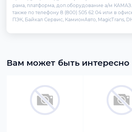
рама, платформа, доп.оборудование а/м КАМАЗ.
также по телефону 8 (800) 505 62 04 или в оф
ПЭК, Байкал Сервис, КамионАвто, MagicTrans, 
Вам может быть интересно