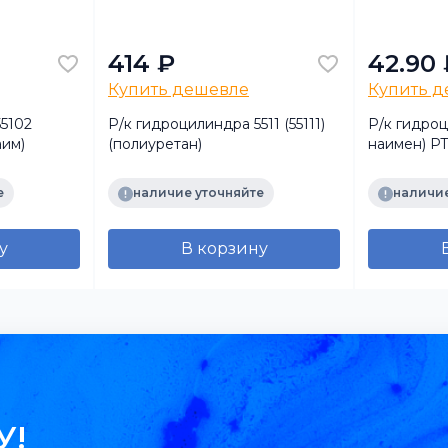
414 ₽
42.90 
Купить дешевле
Купить 
5102
Р/к гидроцилиндра 5511 (55111)
Р/к гидроц
аим)
(полиуретан)
наимен) Р
е
наличие уточняйте
наличие
у
В корзину
У!