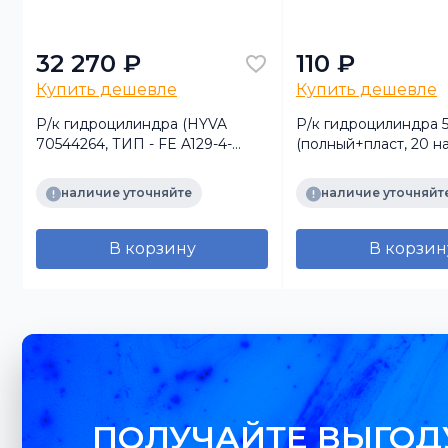
32 270 ₽
110 ₽
Купить дешевле
Купить дешевле
Р/к гидроцилиндра (HYVA
Р/к гидроцилиндра 5
70544264, ТИП - FE A129-4-
(полный+пласт, 20 н
04320-001)
наличие уточняйте
наличие уточняйт
В корзину
В корзин
ПОЛУЧАЙТЕ ВЫГОД