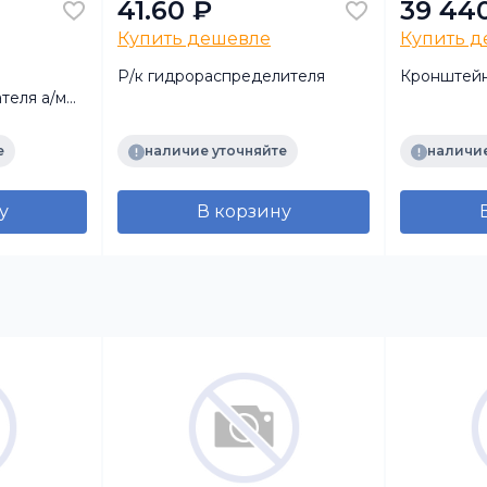
41.60 ₽
39 44
Купить дешевле
Купить 
Р/к гидрораспределителя
Кронштейн
теля а/м
е
наличие уточняйте
наличие
у
В корзину