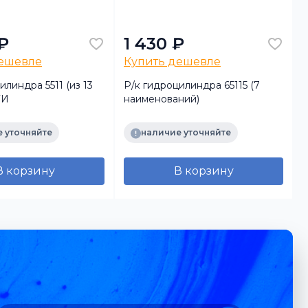
₽
1 430 ₽
дешевле
Купить дешевле
илиндра 5511 (из 13
Р/к гидроцилиндра 65115 (7
Р
ТИ
наименований)
(
 уточняйте
наличие уточняйте
В корзину
В корзину