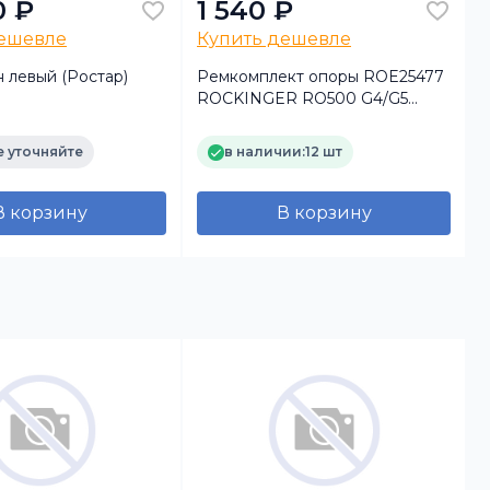
0 ₽
1 540 ₽
дешевле
Купить дешевле
 левый (Ростар)
Ремкомплект опоры ROE25477
ROCKINGER RO500 G4/G5
(Auger)
 уточняйте
в наличии:
12 шт
В корзину
В корзину