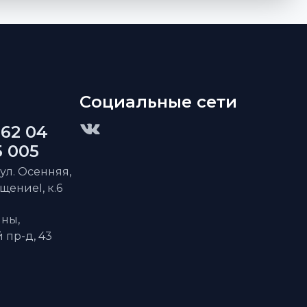
Социальные сети
 62 04
5 005
 ул. Осенняя,
ещениеI, к.6
ны,
пр-д, 43