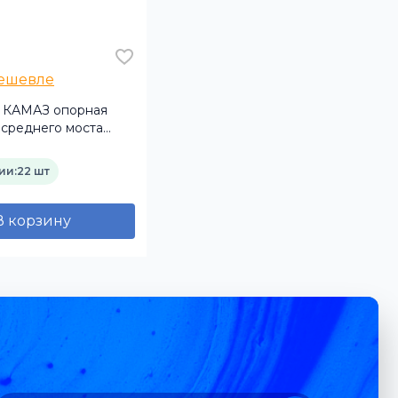
дешевле
 КАМАЗ опорная
 среднего моста
ва
ии:
22 шт
В корзину