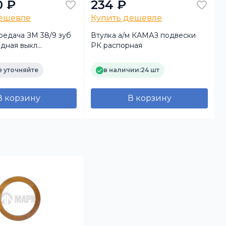
0 ₽
234 ₽
дешевле
Купить дешевле
редача ЗМ 38/9 зуб
Втулка а/м КАМАЗ подвески
оидная выкл
РК распорная
м
 ВК 24-1
 уточняйте
в наличии:
24 шт
В корзину
В корзину