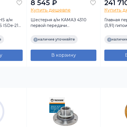
8 545 ₽
241 71
Купить дешевле
Купить 
HS а/м
Шестерня а/м КАМАЗ 4310
Главная пе
S ISDe-210
первой передачи
(3,91) гип
CHS,
промежуточного вала
блокировки
(альтернатива)
е
наличие уточняйте
наличие
у
В корзину