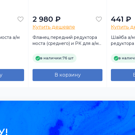
2 980 ₽
441 ₽
Купить дешевле
Купить 
моста а/м
Фланец передний редуктора
Шайба а/м
моста (среднего) и РК для а/м
редуктора
УРАЛ (TRUCKMARK)
альтернати
в наличии:
76 шт
в налич
у
В корзину
У!