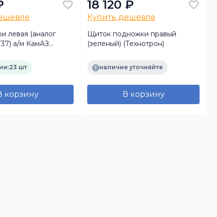
₽
18 120 ₽
дешевле
Купить дешевле
и левая (аналог
Щиток подножки правый
37) а/м КамАЗ
(зеленый) (Технотрон)
or/Actros
К
RK)
ии:
23 шт
наличие уточняйте
В корзину
В корзину