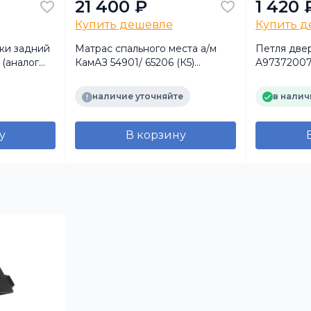
21 400 ₽
1 420 
Купить дешевле
Купить 
ки задний
Матрас спального места а/м
Петля двер
(аналог
КамАЗ 54901/ 65206 (К5)
A97372007
hall)
(71х11х215)
5490/MB Ax
(TRUCKMA
наличие уточняйте
в налич
у
В корзину