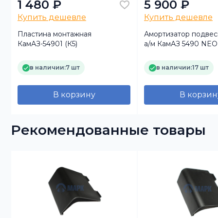
1 480 ₽
5 900 ₽
Купить дешевле
Купить дешевле
З
Пластина монтажная
Амортизатор подвес
КамАЗ-54901 (К5)
а/м КамАЗ 5490 NEO 
180-2915006-31) (Mars
в наличии:
7 шт
в наличии:
17 шт
В корзину
В корзин
Рекомендованные товары