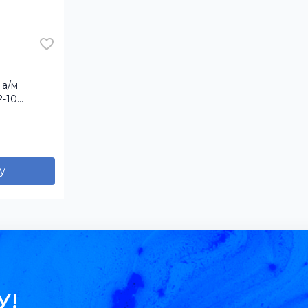
 а/м
-10
няя СТА
у
У!