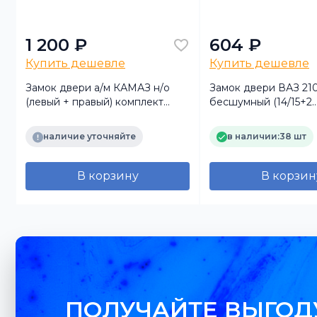
1 200 ₽
604 ₽
Купить дешевле
Купить дешевле
Замок двери а/м КАМАЗ н/о
Замок двери ВАЗ 21
(левый + правый) комплект
бесшумный (14/15+2
(TRUCKMARK)
пальцафиксатора+2 
наличие уточняйте
в наличии:
38 шт
В корзину
В корзин
ПОЛУЧАЙТЕ ВЫГОД