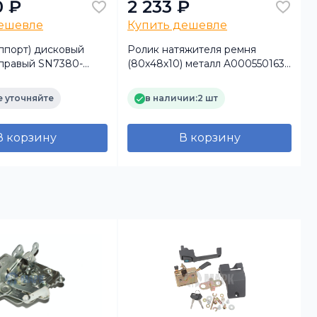
0 ₽
2 233 ₽
дешевле
Купить дешевле
ппорт) дисковый
Ролик натяжителя ремня
правый SN7380-
(80х48х10) металл A0005501633
7
KNORR)
дв. OM457/906/926 а/м КамАЗ
(
5490, MB (Auger)
 уточняйте
в наличии:
2 шт
В корзину
В корзину