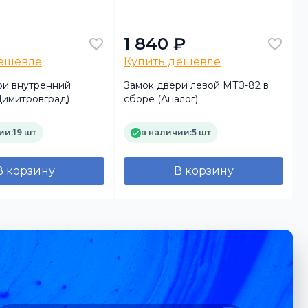
1 840 ₽
дешевле
Купить дешевле
ри внутренний
Замок двери левой МТЗ-82 в
Димитровград)
сборе (Аналог)
с
ии:
19 шт
в наличии:
5 шт
В корзину
В корзину