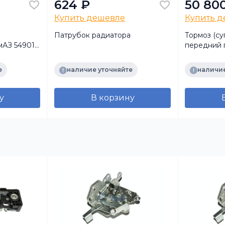
624 ₽
50 80
Купить дешевле
Купить 
Патрубок радиатора
Тормоз (су
мАЗ 54901/
передний 
r)
K031679 (
е
наличие уточняйте
наличие
у
В корзину