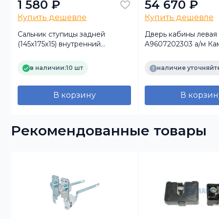
1 580 ₽
54 670 ₽
Купить дешевле
Купить дешевле
Сальник ступицы задней
Дверь кабины левая
(145х175х15) внутренний
A9607202303 а/м Ка
A0139973546 а/м КАМАЗ 5490,
MB Actros MP4 (Auge
MB (Auger)
в наличии:
10 шт
наличие уточняйт
В корзину
В корзин
Рекомендованные товары