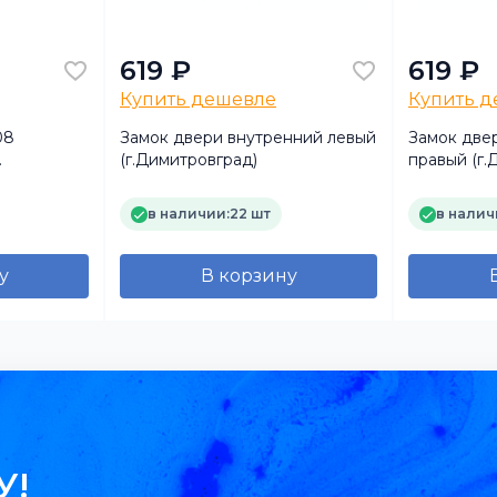
619 ₽
619 ₽
Купить дешевле
Купить 
08
Замок двери внутренний левый
Замок две
(г.Димитровград)
правый (г.
пыльника
в наличии:
22 шт
в налич
у
В корзину
У!