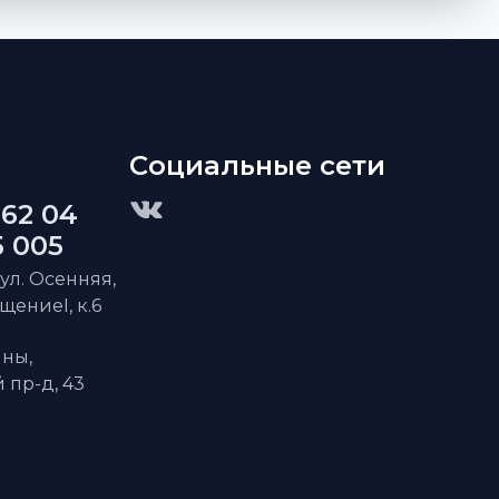
Социальные сети
 62 04
5 005
 ул. Осенняя,
ещениеI, к.6
ны,
пр-д, 43