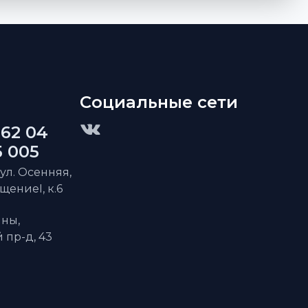
Социальные сети
 62 04
5 005
 ул. Осенняя,
ещениеI, к.6
ны,
пр-д, 43