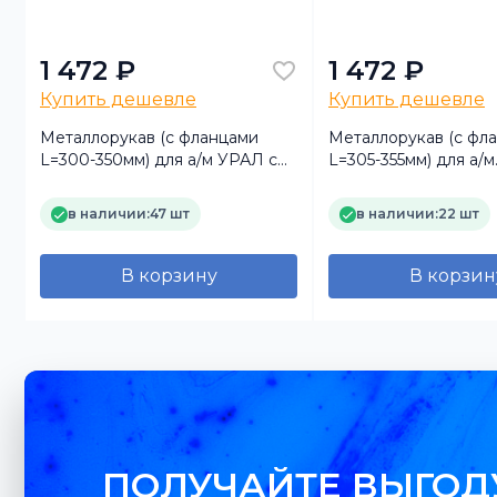
1 472 ₽
1 472 ₽
Купить дешевле
Купить дешевле
м
Металлорукав (с фланцами
Металлорукав (с фл
З
L=300-350мм) для а/м УРАЛ с
L=305-355мм) для а/м
дв. 656 (TRUCKMARK)
УРАЛ-6370 (TRUCK
в наличии:
47 шт
в наличии:
22 шт
В корзину
В корзин
ПОЛУЧАЙТЕ ВЫГОД