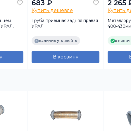
683 ₽
2 265 
Купить дешевле
Купить 
янцем
Труба приемная задняя правая
Металлорук
м УРАЛ
УРАЛ
400-430мм
наличие уточняйте
в налич
у
В корзину