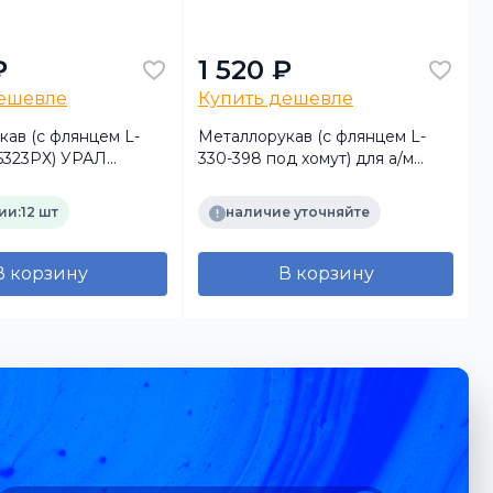
₽
1 520 ₽
дешевле
Купить дешевле
ав (с флянцем L-
Металлорукав (с флянцем L-
М
 5323РХ) УРАЛ
330-398 под хомут) для а/м
 (аналог)
УРАЛ (TRUCKMARK)
н
ии:
12 шт
наличие уточняйте
В корзину
В корзину