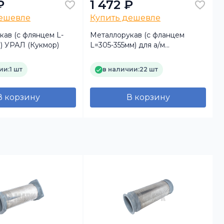
₽
1 472 ₽
дешевле
Купить дешевле
ав (с флянцем L-
Металлорукав (с фланцем
) УРАЛ (Кукмор)
L=305-355мм) для а/м
УРАЛ-6370 (TRUCKMARK)
ии:
1 шт
в наличии:
22 шт
В корзину
В корзину