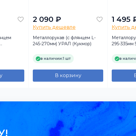
2 090 ₽
1 495 
Купить дешевле
Купить 
анцем
Металлорукав (с флянцем L-
Металлорук
245-270мм) УРАЛ (Кукмор)
295-335мм
MARK)
нержавейка
в наличии:
1 шт
в налич
у
В корзину
У!