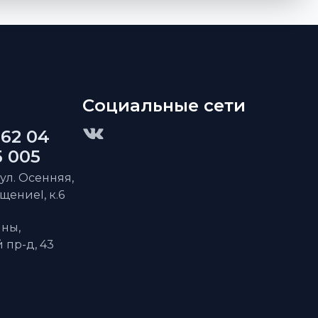
Социальные сети
 62 04
5 005
 ул. Осенняя,
ещениеI, к.6
ны,
пр-д, 43