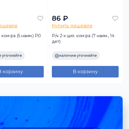
86 ₽
дешевле
Купить дешевле
. ком-ра (5 наим.) Р0
Р/к 2-х цил. ком-ра (7 наим., 14
Р
дет)
 уточняйте
наличие уточняйте
В корзину
В корзину