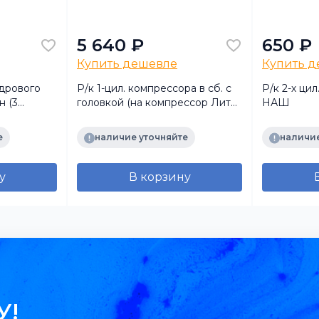
5 640 ₽
650 ₽
Купить дешевле
Купить 
ндрового
Р/к 1-цил. компрессора в сб. с
Р/к 2-х цил
н (3
головкой (на компрессор Литва
НАШ
18-3509020 (015)
е
наличие уточняйте
наличие
у
В корзину
У!