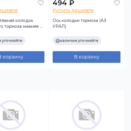
494 ₽
дешевле
Купить дешевле
тяжная колодок
Ось колодки тормоза (АЗ
Т
о тормоза нижняя н/
УРАЛ)
) (АЗ УРАЛ)
(
 уточняйте
наличие уточняйте
В корзину
В корзину