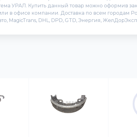
тема УРАЛ. Купить данный товар можно оформив зака
04 или в офисе компании. Доставка по всем городам 
о, MagicTrans, DHL, DPD, GTD, Энергия, ЖелДорЭксп