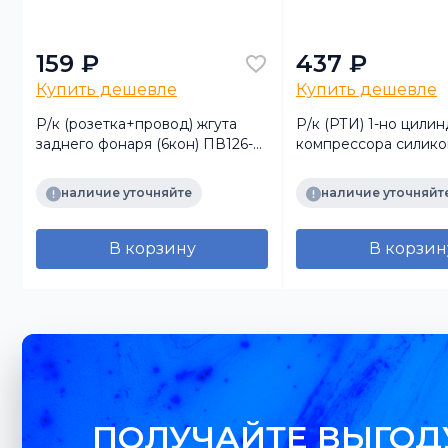
159 ₽
437 ₽
Купить дешевле
Купить дешевле
Р/к (розетка+провод) жгута
Р/к (РТИ) 1-но цили
заднего фонаря (6кон) ПВ126-З
компрессора силико
(ДИАЛУЧ)
наимен)
наличие уточняйте
наличие уточняйт
В корзину
В корзин
ПОЛУЧАЙТЕ ВЫГОД