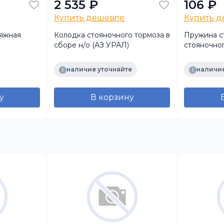
2 535 ₽
106 ₽
Купить дешевле
Купить 
яжная
Колодка стояночного тормоза в
Пружина с
сборе н/о (АЗ УРАЛ)
стояночног
о (дл. усик
наличие уточняйте
наличие
у
В корзину