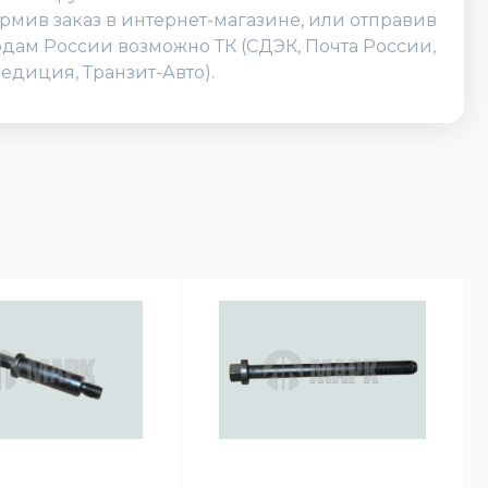
мив заказ в интернет-магазине, или отправив
родам России возможно ТК (СДЭК, Почта России,
едиция, Транзит-Авто).