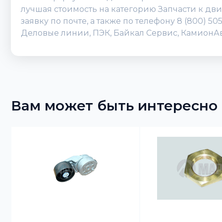
лучшая стоимость на категорию Запчасти к дв
заявку по почте, а также по телефону 8 (800) 
Деловые линии, ПЭК, Байкал Сервис, КамионАвт
Вам может быть интересно