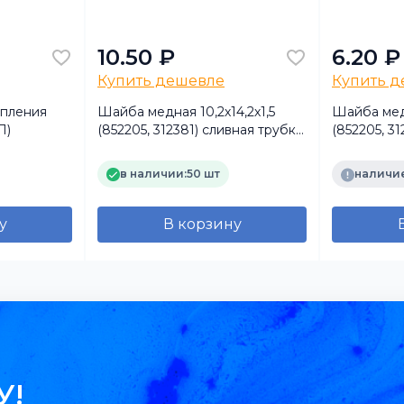
10.50 ₽
6.20 ₽
Купить дешевле
Купить 
епления
Шайба медная 10,2х14,2х1,5
Шайба медн
П)
(852205, 312381) сливная трубка
(852205, 3
форсунки
форсунки
в наличии:
50 шт
наличие
у
В корзину
У!