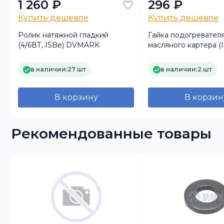
1 260 ₽
296 ₽
Купить дешевле
Купить дешевле
Ролик натяжной гладкий
Гайка подогревател
(4/6ВТ, ISBe) DVMARK
масляного картера (I
ISF3.8) FOTON
в наличии:
27 шт
в наличии:
2 шт
В корзину
В корзин
Рекомендованные товары