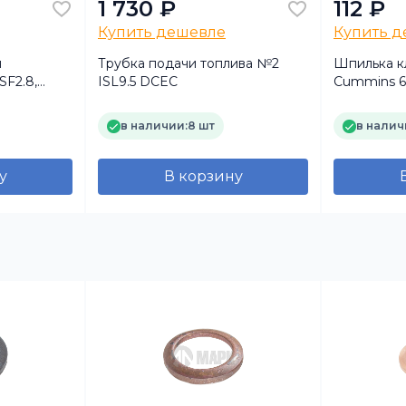
1 730 ₽
112 ₽
Купить дешевле
Купить 
я
Трубка подачи топлива №2
Шпилька к
SF2.8,
ISL9.5 DCEC
Cummins 6
в наличии:
8 шт
в налич
у
В корзину