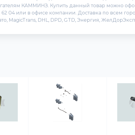
игателям КАММИНЗ. Купить данный товар можно офор
505 62 04 или в офисе компании. Доставка по всем го
о, MagicTrans, DHL, DPD, GTD, Энергия, ЖелДорЭксп