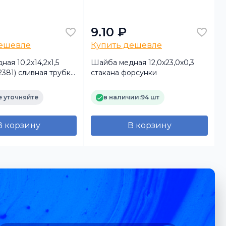
9.10 ₽
дешевле
Купить дешевле
ая 10,2х14,2х1,5
Шайба медная 12,0х23,0х0,3
12381) сливная трубка
стакана форсунки
ф
 МАЗ
 уточняйте
в наличии:
94 шт
В корзину
В корзину