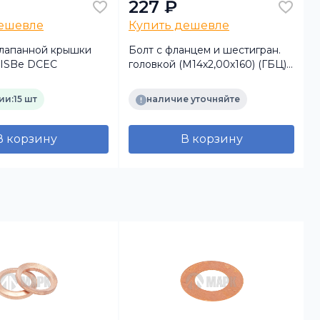
227 ₽
дешевле
Купить дешевле
лапанной крышки
Болт с фланцем и шестигран.
ISBe DCEC
головкой (М14х2,00х160) (ГБЦ)
(
(6CT, ISLe, L) 3917728 DCEC
5
ии:
15 шт
наличие уточняйте
В корзину
В корзину