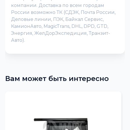
компании. Доставка по всем городам
России возможно ТК (СДЭК, Почта России,
Деловые линии, ПЭК, Байкал Сервис,
КамионАвто, MagicTrans, DHL, DPD, GTD,
Энергия, ЖелДорЭкспедиция, Транзит-
Авто).
Вам может быть интересно