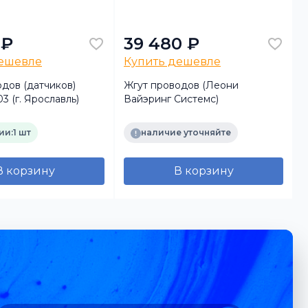
 ₽
39 480 ₽
дешевле
Купить дешевле
дов (датчиков)
Жгут проводов (Леони
3 (г. Ярославль)
Вайэринг Системс)
ии:
1 шт
наличие уточняйте
В корзину
В корзину