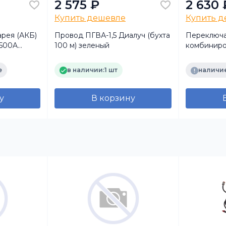
2 575 ₽
2 630 
Купить дешевле
Купить 
арея (АКБ)
Провод ПГВА-1,5 Диалуч (бухта
Переключа
1500A
100 м) зеленый
комбиниро
-)
подрулево
C Рязань
е
в наличии:
1 шт
наличие
у
В корзину