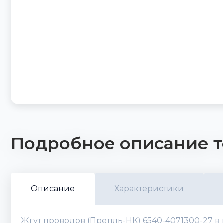
Подробное описание т
Описание
Характеристики
Жгут проводов (Преттль-НК) 6540-4071300-27 в