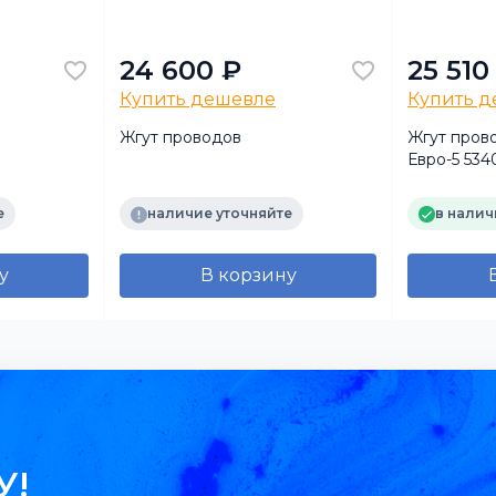
24 600 ₽
25 510
Купить дешевле
Купить 
Жгут проводов
Жгут прово
Евро-5 5340
е
наличие уточняйте
в налич
у
В корзину
У!