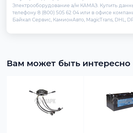
Электрооборудование а/м КАМАЗ. Купить данный
телефону 8 (800) 505 62 04 или в офисе компа
Байкал Сервис, КамионАвто, MagicTrans, DHL, 
Вам может быть интересно