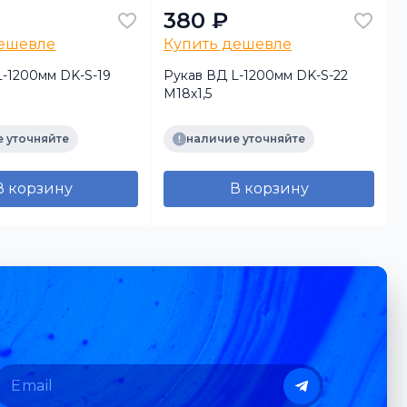
380 ₽
дешевле
Купить дешевле
L-1200мм DK-S-19
Рукав ВД L-1200мм DK-S-22
М18х1,5
М
 уточняйте
наличие уточняйте
В корзину
В корзину