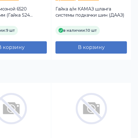
мозной 6520
Гайка а/м КАМАЗ шланга
мм (Гайка S24
системы подкачки шин (ДААЗ)
уцер S22 М16х1.5)
нный (Альтернатива)
ии:
9 шт
в наличии:
10 шт
В корзину
В корзину