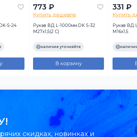
773 ₽
331 ₽
Купить дешевле
Купить 
DK-S-24
Рукав ВД L-1000мм.DK S-32
Рукав ВД 
М27х1,5(2 С)
М16х1,5
е
наличие уточняйте
наличие
у
В корзину
У!
рячих скидках, новинках и