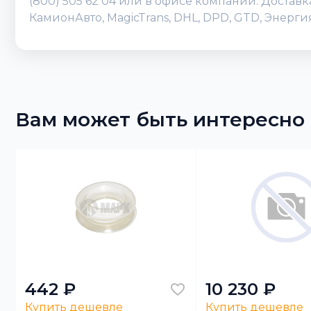
(800) 505 62 04 или в офисе компании. Достав
КамионАвто, MagicTrans, DHL, DPD, GTD, Энерг
Вам может быть интересно
442 ₽
10 230 ₽
Купить дешевле
Купить дешевле