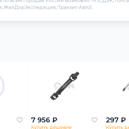
ка по всем городам России возможно ТК (СДЭК, Почт
ия, ЖелДорЭкспедиция, Транзит-Авто).
7 956 ₽
297 ₽
Купить дешевле
Купить 