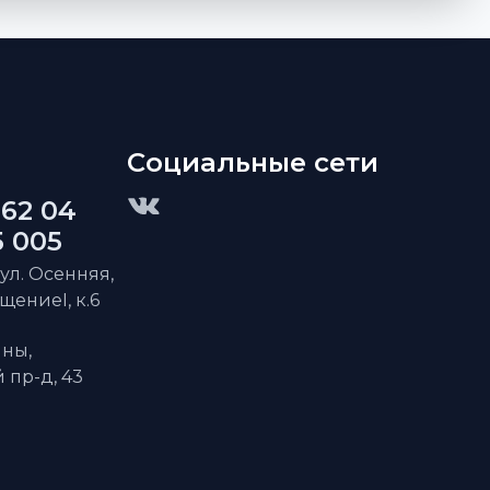
Социальные сети
 62 04
5 005
 ул. Осенняя,
ещениеI, к.6
ны,
пр-д, 43