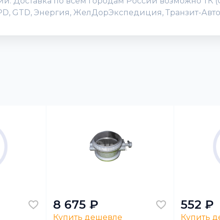
нии. Доставка по всем городам России возможно ТК 
DPD, GTD, Энергия, ЖелДорЭкспедиция, Транзит-Авто
8 675 ₽
552 ₽
Купить дешевле
Купить 