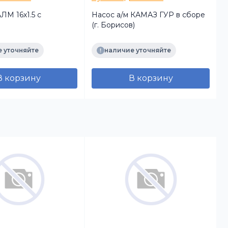
ЛМ 16х1.5 с
Насос а/м КАМАЗ ГУР в сборе
(г. Борисов)
н
O,KRONE,KÖGEL,LOHR,MAN,MERCEDES,RENAULT
SORL
 уточняйте
наличие уточняйте
В корзину
В корзину