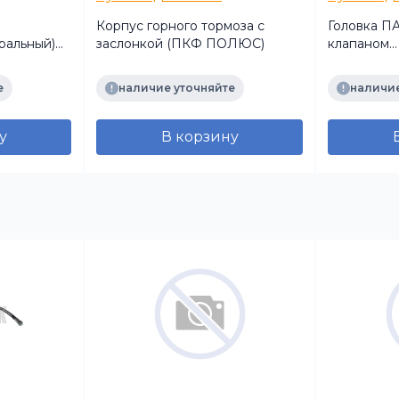
Корпус горного тормоза с
Головка ПА
ральный)
заслонкой (ПКФ ПОЛЮС)
клапаном
DAF,IVEC
(красная) 
е
наличие уточняйте
наличие
у
В корзину