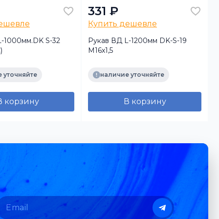
331 ₽
дешевле
Купить дешевле
L-1000мм.DK S-32
Рукав ВД L-1200мм DK-S-19
)
М16х1,5
М
 уточняйте
наличие уточняйте
В корзину
В корзину