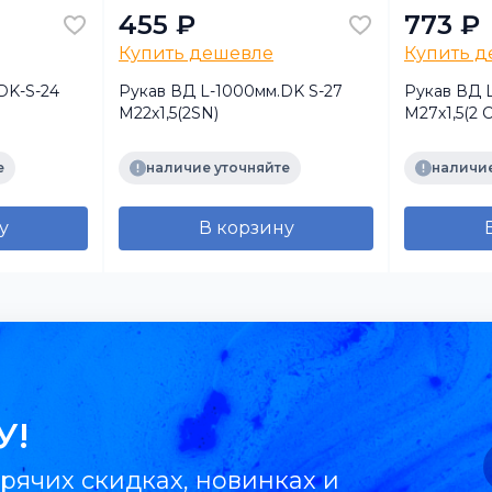
455 ₽
773 ₽
Купить дешевле
Купить 
DK-S-24
Рукав ВД L-1000мм.DK S-27
Рукав ВД 
М22х1,5(2SN)
М27х1,5(2 С
е
наличие уточняйте
наличие
у
В корзину
У!
рячих скидках, новинках и