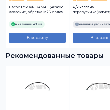
Насос ГУР а/м КАМАЗ (низкое
Р/к клапана
давление, обратка М26, подача
перепускные(магист
М18 наружняя резьба)
БРТ
(TRUCKMARK)
в наличии:
43 шт
наличие уточняйт
В корзину
В корзин
Рекомендованные товары