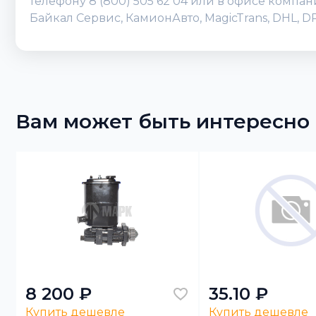
телефону 8 (800) 505 62 04 или в офисе компа
Байкал Сервис, КамионАвто, MagicTrans, DHL, 
Вам может быть интересно
8 200 ₽
35.10 ₽
Купить дешевле
Купить дешевле