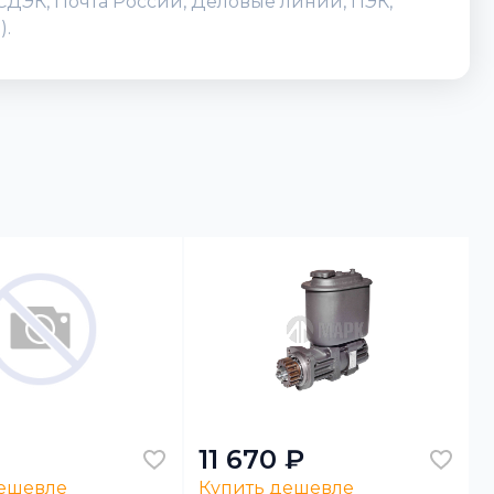
(СДЭК, Почта России, Деловые линии, ПЭК,
).
11 670 ₽
дешевле
Купить дешевле