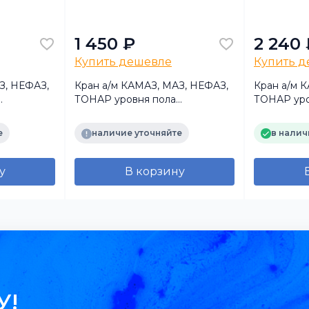
1 450 ₽
2 240 
Купить дешевле
Купить 
З, НЕФАЗ,
Кран а/м КАМАЗ, МАЗ, НЕФАЗ,
Кран а/м 
ТОНАР уровня пола
ТОНАР уро
полуприцепа
полуприце
е
наличие уточняйте
в налич
у
В корзину
У!