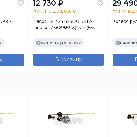
12 730 ₽
29 49
Купить дешевле
Купить 
DK-S-24
Насос ГУР ZYB-1820L/817-2
Колесо ру
)
(аналог 7686955313) или (6531-
3407200-01) Quanxing
Machininq Group
е
наличие уточняйте
наличие
у
В корзину