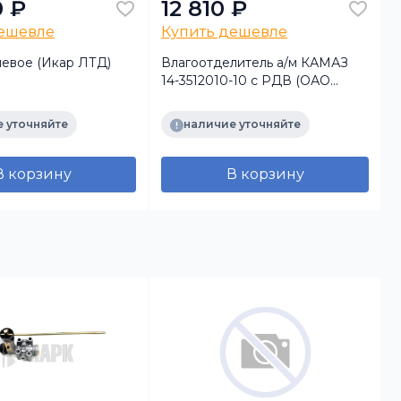
0 ₽
12 810 ₽
дешевле
Купить дешевле
левое (Икар ЛТД)
Влагоотделитель а/м КАМАЗ
К
14-3512010-10 с РДВ (ОАО
6
ПААЗ)
г
 уточняйте
наличие уточняйте
В корзину
В корзину