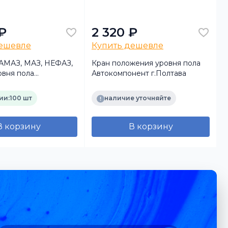
₽
2 320 ₽
дешевле
Купить дешевле
КАМАЗ, МАЗ, НЕФАЗ,
Кран положения уровня пола
К
вня пола
Автокомпонент г.Полтава
па (TRUCKMARK)
ии:
100 шт
наличие уточняйте
В корзину
В корзину