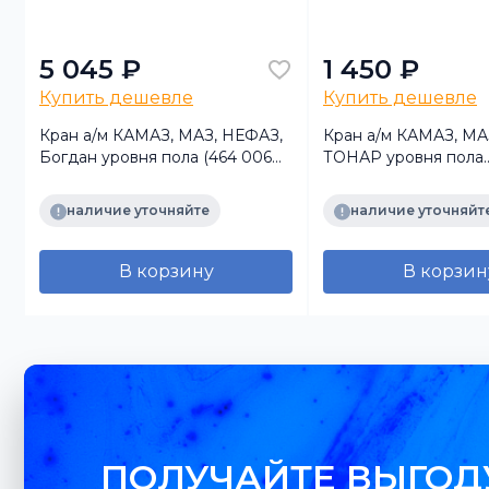
5 045 ₽
1 450 ₽
Купить дешевле
Купить дешевле
Кран а/м КАМАЗ, МАЗ, НЕФАЗ,
Кран а/м КАМАЗ, МА
s
Богдан уровня пола (464 006
ТОНАР уровня пола
002 0 WABCO) SORL
полуприцепа
наличие уточняйте
наличие уточняйт
В корзину
В корзин
ПОЛУЧАЙТЕ ВЫГОД