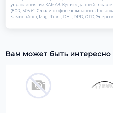
управления а/м КАМАЗ. Купить данный товар мо
(800) 505 62 04 или в офисе компании. Достав
КамионАвто, MagicTrans, DHL, DPD, GTD, Энерг
Вам может быть интересно