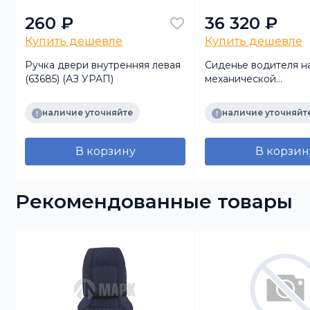
260 ₽
36 320 ₽
Купить дешевле
Купить дешевле
Ручка двери внутренняя левая
Сиденье водителя н
(63685) (АЗ УРАП)
механической
подвеске+поясничн
с 3-х точечным рем
наличие уточняйте
наличие уточняйт
безопасности УРАЛ
В корзину
В корзин
Рекомендованные товары