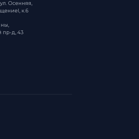
 ул. Осенняя,
ещениеI, к.6
ны,
пр-д, 43