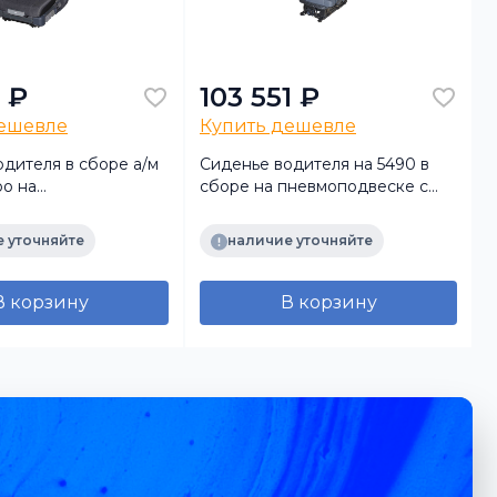
 ₽
103 551 ₽
дешевле
Купить дешевле
дителя в сборе а/м
Сиденье водителя на 5490 в
о на
сборе на пневмоподвеске с
двеске РИАТ
поясничной поддержкой (с
подогревом) ( ISRI )
3
 уточняйте
наличие уточняйте
В корзину
В корзину