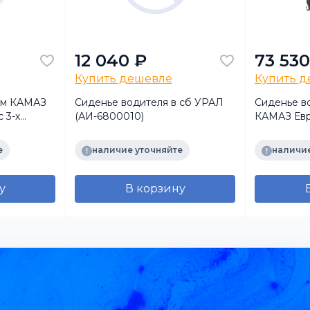
12 040 ₽
73 530
Купить дешевле
Купить 
/м КАМАЗ
Сиденье водителя в сб УРАЛ
Сиденье во
 3-х
(АИ-6800010)
КАМАЗ Евр
асности +
пневмопо
+обогрев
е
наличие уточняйте
наличие
у
В корзину