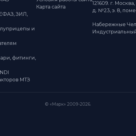
121609. г. Москва,
Карта сайта
д. №23, э. 8, пом
ЕФАЗ, ЗИЛ,
Набережные Чел
олуприцепы и
Индустриальный 
ателям
ари, фитинги,
ANDI
акторов МТЗ
© «Марк» 2009-2026.