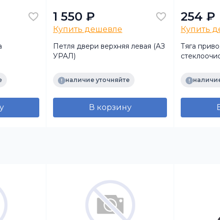
1 550 ₽
254 ₽
Купить дешевле
Купить 
а
Петля двери верхняя левая (АЗ
Тяга приво
УРАЛ)
стеклоочис
ый подпор
сборе с н
е
наличие уточняйте
наличие
 СИТ
у
В корзину