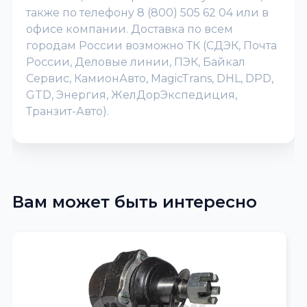
также по телефону 8 (800) 505 62 04 или в
офисе компании. Доставка по всем
городам России возможно ТК (СДЭК, Почта
России, Деловые линии, ПЭК, Байкал
Сервис, КамионАвто, MagicTrans, DHL, DPD,
GTD, Энергия, ЖелДорЭкспедиция,
Транзит-Авто).
Вам может быть интересно