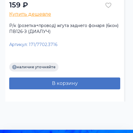
159 ₽
Купить дешевле
Р/к (розетка+провод) жгута заднего фонаря (6кон)
ПВ126-З (ДИАЛУЧ)
Артикул:
171/7702.3716
наличие уточняйте
В корзину